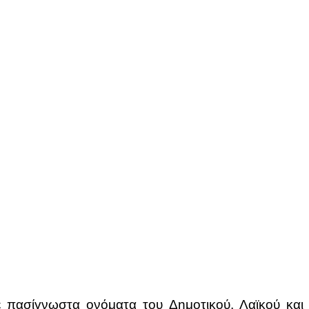
 πασίγνωστα ονόματα του Δημοτικού, Λαϊκού και