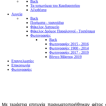
Back
Τα τοπωνύμια του Καρδαριτσίου
Αξιοθέατα
Αρχεία
Back
Ποιήματα - τραγούδια
Φάκελος Λατομείο
Φάκελος Δρόμος Παραλογγοί - Τριπόταμα
Φωτογραφίες
Back
Φωτογραφίες 2015 - 2016
Φωτογραφίες 1900 - 2014
Φωτογραφίες 2017 - 2019
Βίντεο Μάρτιος 2019
Επαγγελματίες
Επικοινωνία
Φωτογραφίες
Με τεράστια επιτυχία πραγματοποιήθηκαν φέτος