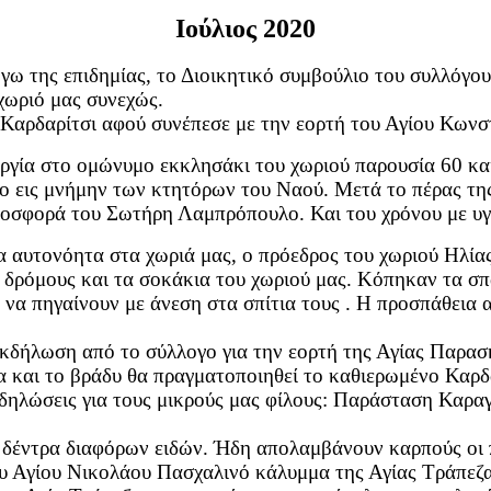
Ιούλιος 2020
ω της επιδημίας, το Διοικητικό συμβούλιο του συλλόγου 
χωριό μας συνεχώς.
αρδαρίτσι αφού συνέπεσε με την εορτή του Αγίου Κωνστ
υργία στο ομώνυμο εκκλησάκι του χωριού παρουσία 60 κα
ιο εις μνήμην των κτητόρων του Ναού. Μετά το πέρας τη
ροσφορά του Σωτήρη Λαμπρόπουλο. Και του χρόνου με υγ
 αυτονόητα στα χωριά μας, ο πρόεδρος του χωριού Ηλίας
 δρόμους και τα σοκάκια του χωριού μας. Κόπηκαν τα σπά
 να πηγαίνουν με άνεση στα σπίτια τους . Η προσπάθεια α
 εκδήλωση από το σύλλογο για την εορτή της Αγίας Παρα
α και το βράδυ θα πραγματοποιηθεί το καθιερωμένο Καρ
δηλώσεις για τους μικρούς μας φίλους: Παράσταση Καραγκ
δέντρα διαφόρων ειδών. Ήδη απολαμβάνουν καρπούς οι 
Αγίου Νικολάου Πασχαλινό κάλυμμα της Αγίας Τράπεζα