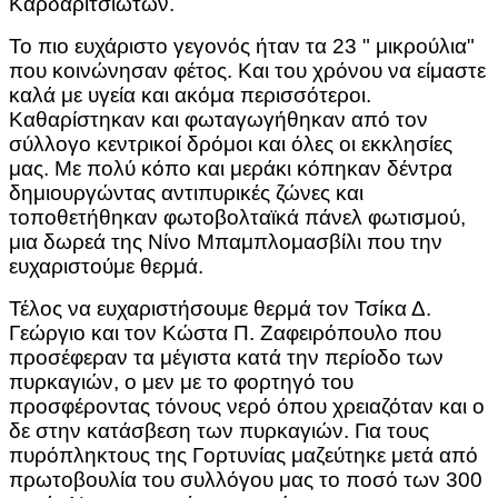
Καρδαριτσιωτών.
Το πιο ευχάριστο γεγονός ήταν τα 23 " μικρούλια"
που κοινώνησαν φέτος. Και του χρόνου να είμαστε
καλά με υγεία και ακόμα περισσότεροι.
Καθαρίστηκαν και φωταγωγήθηκαν από τον
σύλλογο κεντρικοί δρόμοι και όλες οι εκκλησίες
μας. Με πολύ κόπο και μεράκι κόπηκαν δέντρα
δημιουργώντας αντιπυρικές ζώνες και
τοποθετήθηκαν φωτοβολταϊκά πάνελ φωτισμού,
μια δωρεά της Νίνο Μπαμπλομασβίλι που την
ευχαριστούμε θερμά.
Τέλος να ευχαριστήσουμε θερμά τον Τσίκα Δ.
Γεώργιο και τον Κώστα Π. Ζαφειρόπουλο που
προσέφεραν τα μέγιστα κατά την περίοδο των
πυρκαγιών, ο μεν με το φορτηγό του
προσφέροντας τόνους νερό όπου χρειαζόταν και ο
δε στην κατάσβεση των πυρκαγιών. Για τους
πυρόπληκτους της Γορτυνίας μαζεύτηκε μετά από
πρωτοβουλία του συλλόγου μας το ποσό των 300